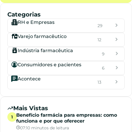
Categorias
RH e Empresas
29
Varejo farmacêutico
12
Indústria farmacêutica
9
Consumidores e pacientes
6
Acontece
13
Mais Vistas
Benefício farmácia para empresas: como
funciona e por que oferecer
07:10 minutos de leitura