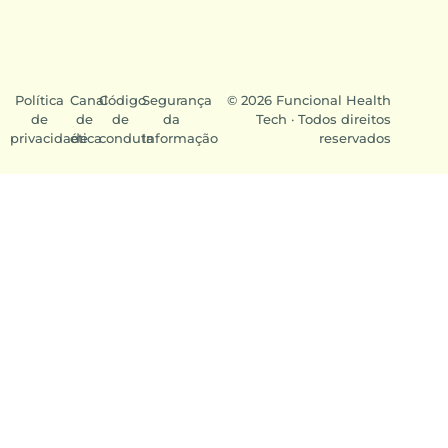
Política
Canal
Código
Segurança
© 2026 Funcional Health
de
de
de
da
Tech · Todos direitos
privacidade
ética
conduta
Informação
reservados