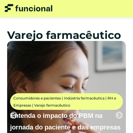
Varejo farmacêutico
Consumidores e pacientes
|
Indústria farmacêutica
|
RH e
Empresas
|
Varejo farmacêutico
Entenda o impacto do PBM na
I
jornada do paciente e das empresas
c