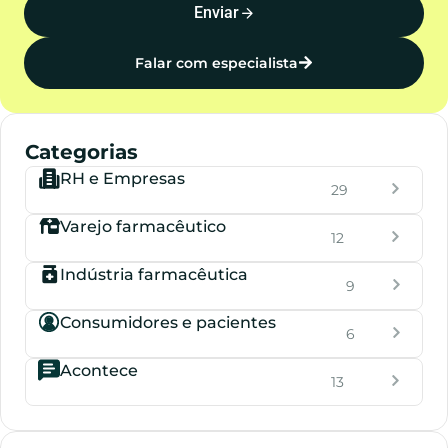
Enviar
Falar com especialista
Categorias
RH e Empresas
29
Varejo farmacêutico
12
Indústria farmacêutica
9
Consumidores e pacientes
6
Acontece
13