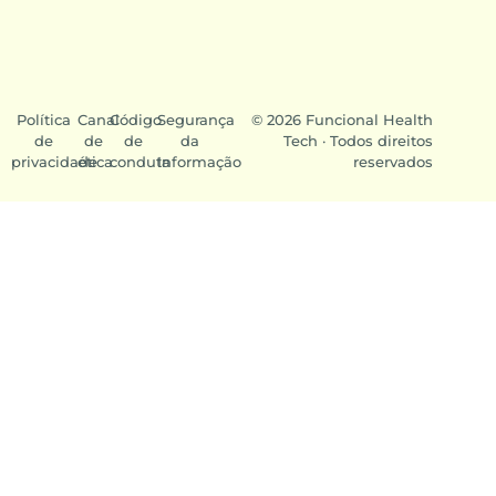
Política
Canal
Código
Segurança
© 2026 Funcional Health
de
de
de
da
Tech · Todos direitos
privacidade
ética
conduta
Informação
reservados