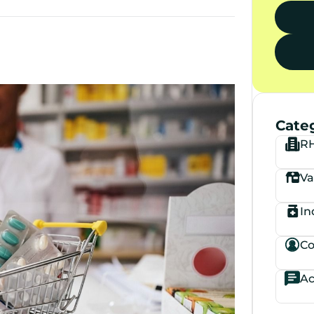
Cate
RH
Va
In
Co
Ac