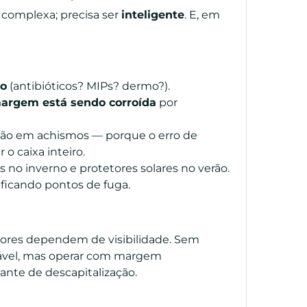
 complexa; precisa ser
inteligente
. E, em
ão
(antibióticos? MIPs? dermo?).
argem está sendo corroída
por
não em achismos — porque o erro de
o caixa inteiro.
s no inverno e protetores solares no verão.
tificando pontos de fuga.
hores dependem de visibilidade. Sem
dável, mas operar com margem
tante de descapitalização.