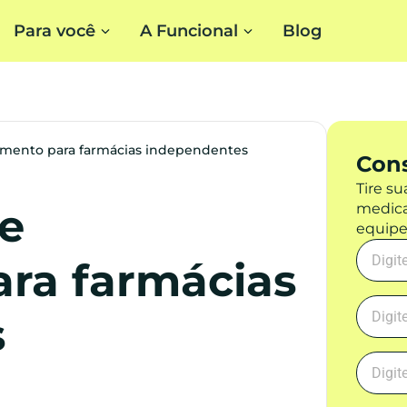
Para você
A Funcional
Blog
cimento para farmácias independentes
Cons
Tire su
medica
de
equipe
ara farmácias
s