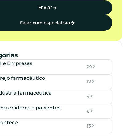
Enviar
Falar com especialista
gorias
 e Empresas
29
rejo farmacêutico
12
dústria farmacêutica
9
nsumidores e pacientes
6
ontece
13