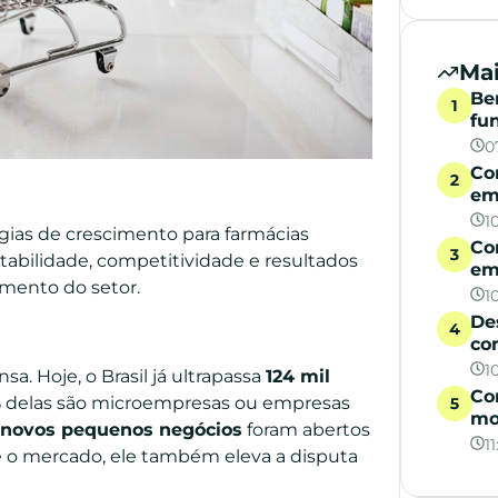
Mai
Be
fu
0
Co
em
1
égias de crescimento para farmácias
Co
tabilidade, competitividade e resultados
em
imento do setor.
1
De
co
1
a. Hoje, o Brasil já ultrapassa
124 mil
Co
%
delas são microempresas ou empresas
mo
 novos pequenos negócios
foram abertos
1
e o mercado, ele também eleva a disputa