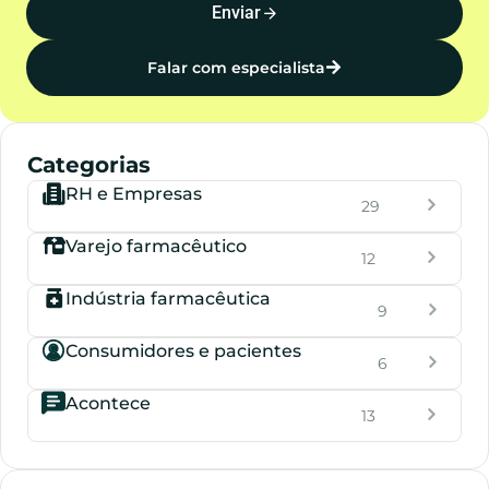
Enviar
Falar com especialista
Categorias
RH e Empresas
29
Varejo farmacêutico
12
Indústria farmacêutica
9
Consumidores e pacientes
6
Acontece
13